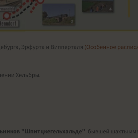
ебурга, Эрфурта и Випперталя
(Особенное распис
лении Хельбры.
ольников "Шпитцкегельхальде"
бывшей шахты им