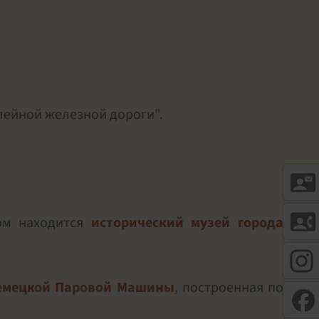
олейной железной дороги".
contact_mail
contact_phone
ом находится
исторический музей города
емецкой Паровой Машины
, построенная по