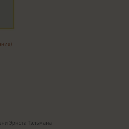
ание)
ени Эрнста Тэльмана