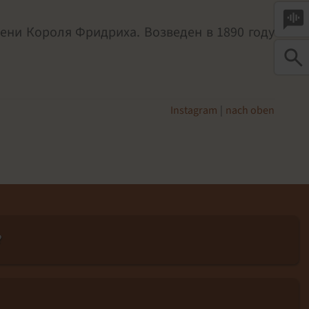
voice_chat
ни Короля Фридриха. Возведен в 1890 году
search
Instagram
nach oben
?