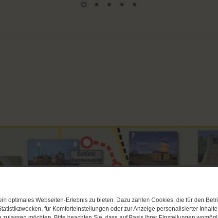
DE
n optimales Webseiten-Erlebnis zu bieten. Dazu zählen Cookies, die für den Betri
tatistikzwecken, für Komforteinstellungen oder zur Anzeige personalisierter Inhalt
 zulassen möchten. Bitte beachten Sie, dass auf Basis Ihrer Einstellungen womögli