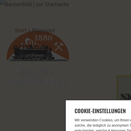
Start
Маршрут
МАРШРУТ
034772 - 27640
mansfelder@bergwerksbahn.de
COOKIE-EINSTELLUNGEN
Wir verwenden Cookies, um Ihnen ei
solche, die lediglich zu anonymen S
entscheiden, welche Kategorien Sie