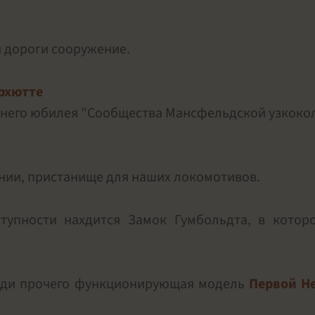
 дороги сооружение.
рхютте
летнего юбилея "Сообщества Мансфельдской узкок
нии, пристанище для наших локомотивов.
упности нахдится Замок Гумбольдта, в котор
реди прочего функционирующая модель
Первой Н